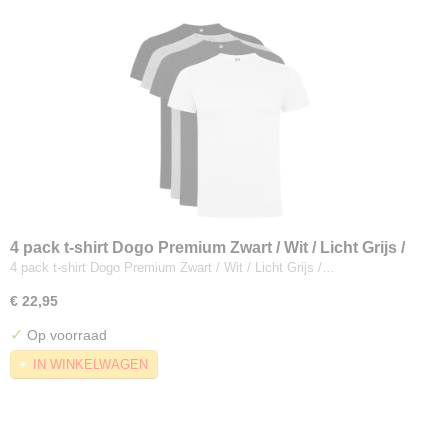
4 pack t-shirt Dogo Premium Zwart / Wit / Licht Grijs /
Donker Grijs
4 pack t-shirt Dogo Premium Zwart / Wit / Licht Grijs /…
€ 22,95
✓
Op voorraad
IN WINKELWAGEN