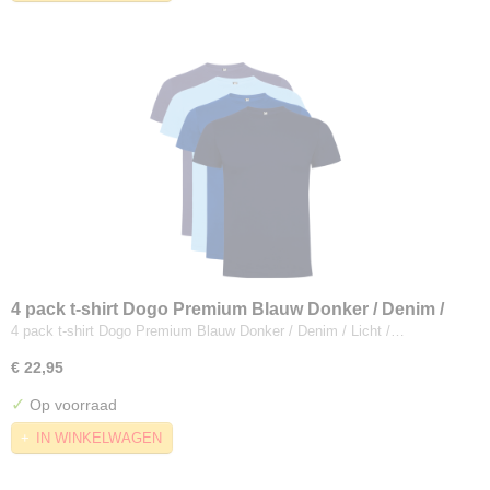
4 pack t-shirt Dogo Premium Blauw Donker / Denim /
Licht / Konings
4 pack t-shirt Dogo Premium Blauw Donker / Denim / Licht /…
€ 22,95
✓
Op voorraad
IN WINKELWAGEN