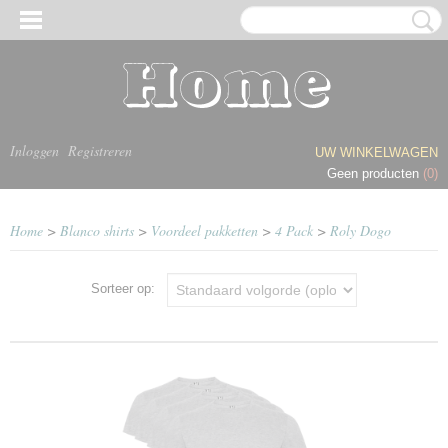
Inloggen
Registreren
UW WINKELWAGEN
Geen producten
(0)
Home
>
Blanco shirts
>
Voordeel pakketten
>
4 Pack
>
Roly Dogo
Sorteer op: