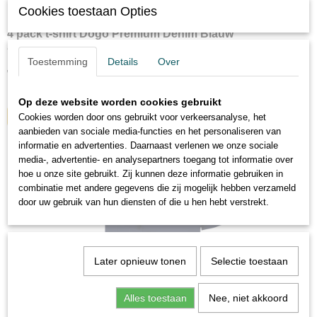
Cookies toestaan Opties
4 pack t-shirt Dogo Premium Denim Blauw
4 pack t-shirt Dogo Premium Denim Blauw Materiaal 100%…
Toestemming
Details
Over
€ 22,95
✓
Op voorraad
Op deze website worden cookies gebruikt
IN WINKELWAGEN
Cookies worden door ons gebruikt voor verkeersanalyse, het
aanbieden van sociale media-functies en het personaliseren van
informatie en advertenties. Daarnaast verlenen we onze sociale
media-, advertentie- en analysepartners toegang tot informatie over
hoe u onze site gebruikt. Zij kunnen deze informatie gebruiken in
combinatie met andere gegevens die zij mogelijk hebben verzameld
door uw gebruik van hun diensten of die u hen hebt verstrekt.
Later opnieuw tonen
Selectie toestaan
Alles toestaan
Nee, niet akkoord