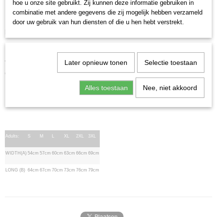
hoe u onze site gebruikt. Zij kunnen deze informatie gebruiken in
Deze mooie hoodie is bedrukt met een prachtige full color afbeelding.
combinatie met andere gegevens die zij mogelijk hebben verzameld
door uw gebruik van hun diensten of die u hen hebt verstrekt.
Materiaal 50% katoen en 50 % Polyester. Indien het shirt
binnenstebuiten gewassen wordt zal u er nog langer plezier van hebben.
Niet trommeldrogen, niet strijken, wassen maximaal 40 graden.
Later opnieuw tonen
Selectie toestaan
Verkrijgbaar in de maten S tot en met 3XL bekijk de maattaabel hieronder
om te zien welke maat u nodig heeft.
Alles toestaan
Nee, niet akkoord
Maattabel
Adults:
S
M
L
XL
2XL
3XL
WIDTH(A)
54cm
57cm
60cm
63cm
66cm
69cm
LONG (B)
64cm
67cm
70cm
73cm
76cm
79cm