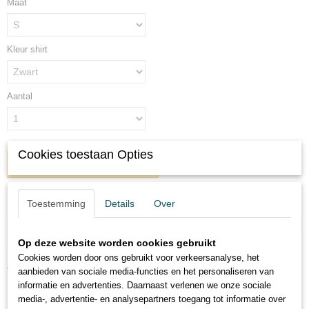
Maat
Kleur shirt
Aantal
Cookies toestaan Opties
IN WINKELWAGEN
Toestemming
Details
Over
Specificaties
Productcode
Omschrijving
Op deze website worden cookies gebruikt
1799-8504
Cookies worden door ons gebruikt voor verkeersanalyse, het
Vlag Achterhoek Hoodie
aanbieden van sociale media-functies en het personaliseren van
informatie en advertenties. Daarnaast verlenen we onze sociale
media-, advertentie- en analysepartners toegang tot informatie over