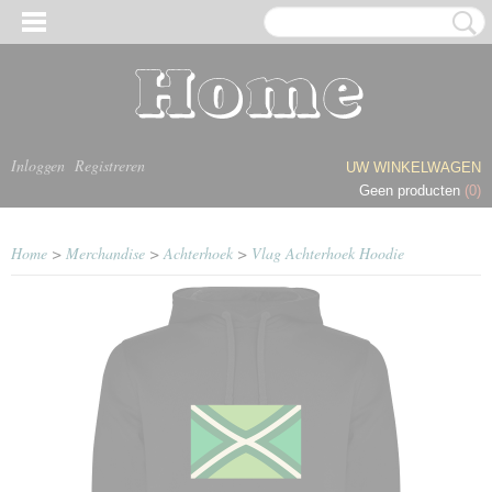
Inloggen
Registreren
UW WINKELWAGEN
Geen producten
(0)
Home
>
Merchandise
>
Achterhoek
>
Vlag Achterhoek Hoodie