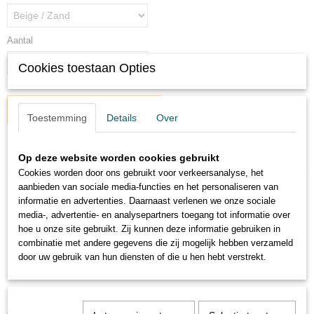
Aantal
Cookies toestaan Opties
IN WINKELWAGEN
Toestemming
Details
Over
Specificaties
Op deze website worden cookies gebruikt
Cookies worden door ons gebruikt voor verkeersanalyse, het
Productcode
Omschrijving
aanbieden van sociale media-functies en het personaliseren van
1802-8449
informatie en advertenties. Daarnaast verlenen we onze sociale
media-, advertentie- en analysepartners toegang tot informatie over
Buckethat met vlag Achterhoek met
hoe u onze site gebruikt. Zij kunnen deze informatie gebruiken in
combinatie met andere gegevens die zij mogelijk hebben verzameld
bandenspoor
door uw gebruik van hun diensten of die u hen hebt verstrekt.
Buckethat met polyester buitenzijde en fleece binnekant. Onze size max