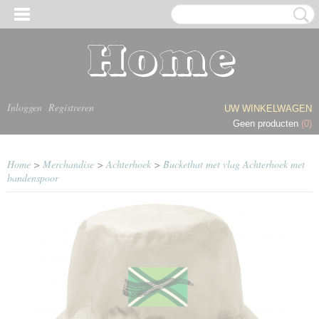
Inloggen
Registreren
UW WINKELWAGEN
Geen producten
(0)
Home
>
Merchandise
>
Achterhoek
>
Buckethat met vlag Achterhoek met
bandenspoor