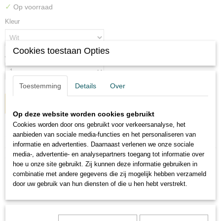
✓
Op voorraad
Kleur
Cookies toestaan Opties
Aantal
Toestemming
Details
Over
IN WINKELWAGEN
Op deze website worden cookies gebruikt
Cookies worden door ons gebruikt voor verkeersanalyse, het
Specificaties
aanbieden van sociale media-functies en het personaliseren van
informatie en advertenties. Daarnaast verlenen we onze sociale
Productcode
media-, advertentie- en analysepartners toegang tot informatie over
Omschrijving
1806-8518
hoe u onze site gebruikt. Zij kunnen deze informatie gebruiken in
combinatie met andere gegevens die zij mogelijk hebben verzameld
Festival hoed met vlag Achterhoek
door uw gebruik van hun diensten of die u hen hebt verstrekt.
Polyester festival hoedje met vlag Achterhoek