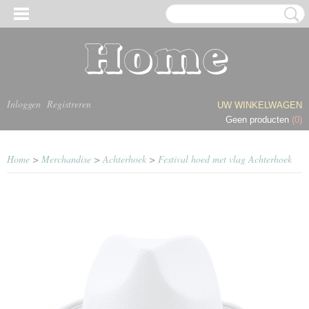
Inloggen
Registreren
UW WINKELWAGEN
Geen producten
(0)
Home
>
Merchandise
>
Achterhoek
>
Festival hoed met vlag Achterhoek