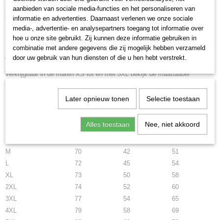
Dit geweldige shirt met ronde hals en korte mouwen is bedrukt met de
aanbieden van sociale media-functies en het personaliseren van
tekst London, Paris, New York en Moerbiënlaand
informatie en advertenties. Daarnaast verlenen we onze sociale
media-, advertentie- en analysepartners toegang tot informatie over
In zwart en wit verkrijgbaar.
hoe u onze site gebruikt. Zij kunnen deze informatie gebruiken in
combinatie met andere gegevens die zij mogelijk hebben verzameld
Materiaal 100% katoen en 165 gram. Indien het shirt binnenstebuiten
door uw gebruik van hun diensten of die u hen hebt verstrekt.
gewassen wordt zal u er nog langer plezier van hebben.
Verkrijgbaar in de maten XS tot en met 5XL bekijk de maattaabel
hieronder om te zien welke maat u nodig heeft.
Later opnieuw tonen
Selectie toestaan
Maattabel
Lengte
Schouders
Breedte
Alles toestaan
Nee, niet akkoord
XS
57
37
46
S
67
40
48
M
70
42
51
L
72
45
54
XL
73
50
58
2XL
74
52
60
3XL
77
54
65
4XL
79
58
69