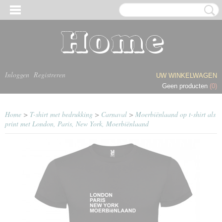
Inloggen
Registreren
UW WINKELWAGEN
Geen producten
(0)
Home
>
T-shirt met bedrukking
>
Carnaval
>
Moerbiënlaand op t-shirt als
print met London, Paris, New York, Moerbiënlaand