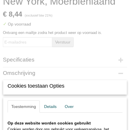
New York, Moerbiënlaand
€ 8,44
(exclusief btw 21%)
✓
Op voorraad
Ontvang een mailtje zodra het product weer op voorraad is.
Verstuur
Specificaties
Productcode
Omschrijving
562-3927
Cookies toestaan Opties
Moerbiënlaand op t-shirt als print
met London, Paris, New York,
Toestemming
Details
Over
Moerbiënlaand
Op deze website worden cookies gebruikt
Cookies worden door ons gebruikt voor verkeersanalyse, het