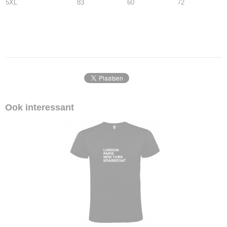
5XL
83
60
72
Ook interessant