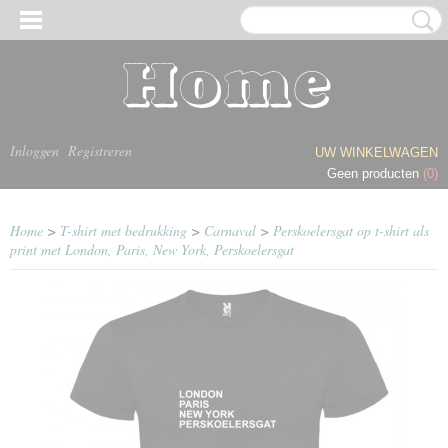
Inloggen
Registreren
UW WINKELWAGEN
Geen producten
(0)
Home
>
T-shirt met bedrukking
>
Carnaval
>
Perskoelersgat op t-shirt als
print met London, Paris, New York, Perskoelersgat