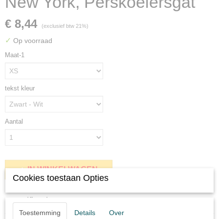
New York, Perskoelersgat
€ 8,44
(exclusief btw 21%)
✓
Op voorraad
Maat-1
tekst kleur
Aantal
IN WINKELWAGEN
Cookies toestaan Opties
Specificaties
Toestemming
Details
Over
Productcode