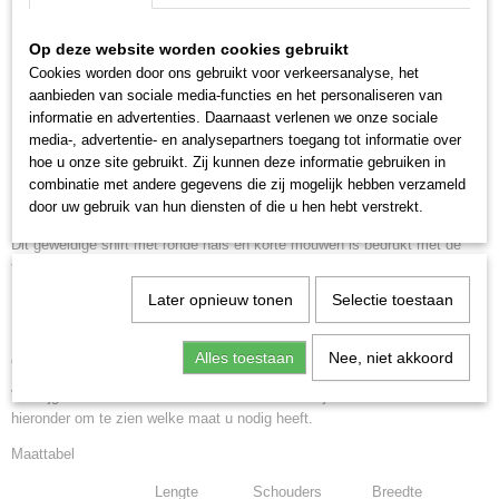
Omschrijving
569-3941
Op deze website worden cookies gebruikt
Perskoelersgat op t-shirt als print
Cookies worden door ons gebruikt voor verkeersanalyse, het
aanbieden van sociale media-functies en het personaliseren van
met London, Paris, New York,
informatie en advertenties. Daarnaast verlenen we onze sociale
media-, advertentie- en analysepartners toegang tot informatie over
hoe u onze site gebruikt. Zij kunnen deze informatie gebruiken in
Perskoelersgat
combinatie met andere gegevens die zij mogelijk hebben verzameld
door uw gebruik van hun diensten of die u hen hebt verstrekt.
Dit geweldige shirt met ronde hals en korte mouwen is bedrukt met de
tekst London, Paris, New York en Perskoelersgat
Later opnieuw tonen
Selectie toestaan
In zwart en wit verkrijgbaar.
Materiaal 100% katoen en 165 gram. Indien het shirt binnenstebuiten
Alles toestaan
Nee, niet akkoord
gewassen wordt zal u er nog langer plezier van hebben.
Verkrijgbaar in de maten XS tot en met 5XL bekijk de maattaabel
hieronder om te zien welke maat u nodig heeft.
Maattabel
Lengte
Schouders
Breedte