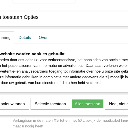
 toestaan Opties
IN WINKELWAGEN
Specificaties
mming
Details
Over
Productcode
1023-7720
Omschrijving
website worden cookies gebruikt
rden door ons gebruikt voor verkeersanalyse, het aanbieden van sociale med
Halloween pompoen Face (AI 12)
n het personaliseren van informatie en advertenties. Daarnaast verlenen we o
vertentie- en analysepartners toegang tot informatie over hoe u onze site gebru
e informatie gebruiken in combinatie met andere gegevens die zij mogelijk 
Dit geweldige witte shirt met ronde hals en korte mouwen is bedrukt m
door uw gebruik van hun diensten of die u hen hebt verstrekt.
color afbeelding.
Materiaal 100% katoen en 165 gram. Indien het shirt binnenstebuiten
nog langer plezier van hebben.
opnieuw tonen
Selectie toestaan
Alles toestaan
Nee, niet 
Niet trommeldrogen, niet strijken, wassen maximaal 40 graden.
Verkrijgbaar in de maten XS tot en met 5XL bekijk de maattaabel hie
maat u nodig heeft.