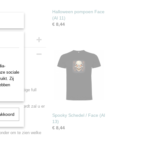
Halloween pompoen Face
(AI 11)
€ 8,44
ia-
nze sociale
ikt. Zij
hebben
et een prachtige full
 gewassen wordt zal u er
akkoord
Spooky Schedel / Face (AI
13)
€ 8,44
ronder om te zien welke