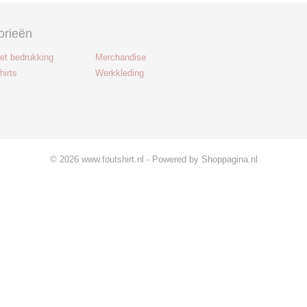
orieën
met bedrukking
Merchandise
hirts
Werkkleding
© 2026 www.foutshirt.nl - Powered by Shoppagina.nl