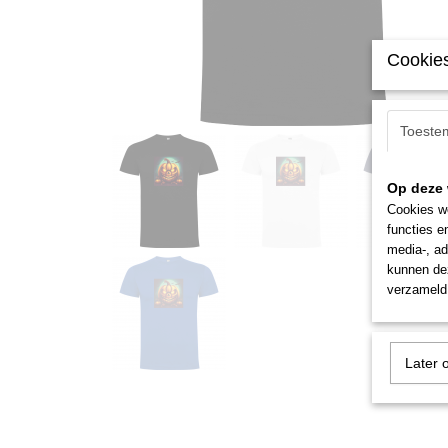
Cookies
Toeste
Op deze 
Cookies wo
functies e
media-, ad
kunnen dez
verzameld 
Later 