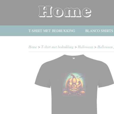
T-SHIRT MET BEDRUKKING
BLANCO SHIRTS
Home
>
T-shirt met bedrukking
>
Halloween
>
Halloween 