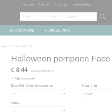
Webshop
Contact
Over ons
Voorwaarden
MERCHANDISE
WERKKLEDING
pompoen Face (AI 12)
Halloween pompoen Face 
€ 8,44
(exclusief btw 21%)
✓
Op voorraad
Maat Full Color Volwassenen
Kleur shirt
Aantal