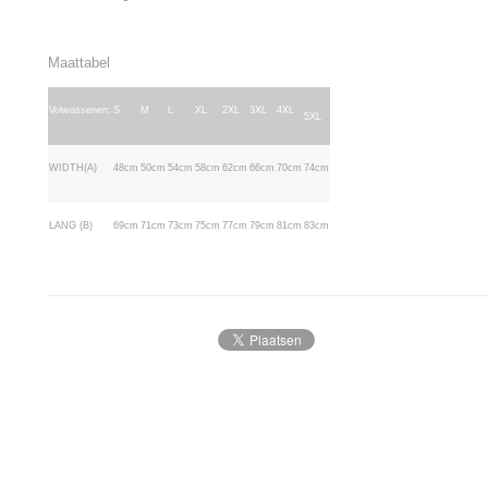
Maattabel
Volwassenen:
S
M
L
XL
2XL
3XL
4XL
5XL
WIDTH(A)
48cm
50cm
54cm
58cm
62cm
66cm
70cm
74cm
LANG (B)
69cm
71cm
73cm
75cm
77cm
79cm
81cm
83cm