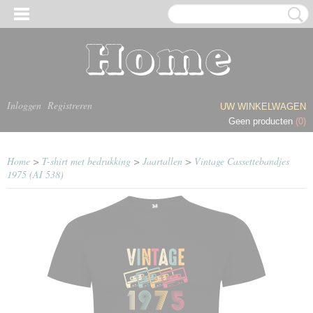
Inloggen
Registreren
UW WINKELWAGEN
Geen producten
(0)
Home
>
T-shirt met bedrukking
>
Jaartallen
>
Vintage Cassettebandjes
1975 (AI 538)