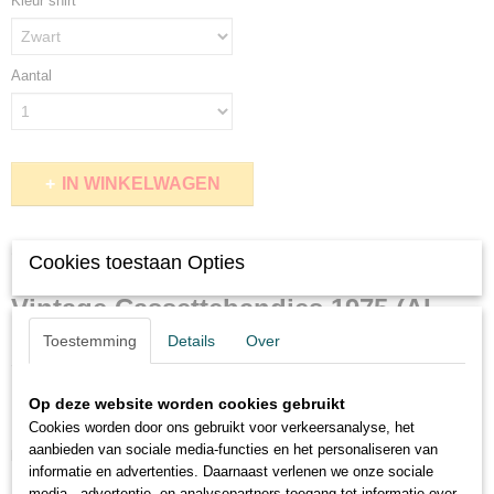
Kleur shirt
Aantal
IN WINKELWAGEN
Omschrijving
Cookies toestaan Opties
Vintage Cassettebandjes 1975 (AI
Toestemming
Details
Over
538)
Op deze website worden cookies gebruikt
Cookies worden door ons gebruikt voor verkeersanalyse, het
Dit geweldige shirt met ronde hals en korte mouwen. Materiaal 100%
aanbieden van sociale media-functies en het personaliseren van
katoen en 165 gram.
informatie en advertenties. Daarnaast verlenen we onze sociale
Indien het shirt binnenstebuiten gewassen wordt zal u er nog langer
media-, advertentie- en analysepartners toegang tot informatie over