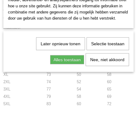
plezier van hebben.
hoe u onze site gebruikt. Zij kunnen deze informatie gebruiken in
Verkrijgbaar in de maten S tot en met 5XL bekijk de maattaabel hieronder
combinatie met andere gegevens die zij mogelijk hebben verzameld
om te zien welke maat u nodig heeft.
door uw gebruik van hun diensten of die u hen hebt verstrekt.
Maattabel
Lengte
Schouders
Breedte
Later opnieuw tonen
Selectie toestaan
S
67
40
48
Alles toestaan
Nee, niet akkoord
M
70
42
51
L
72
45
54
XL
73
50
58
2XL
74
52
60
3XL
77
54
65
4XL
79
58
69
5XL
83
60
72