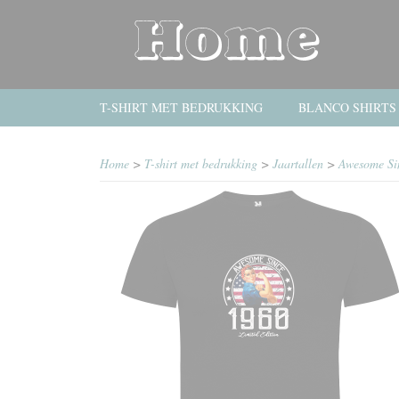
T-SHIRT MET BEDRUKKING
BLANCO SHIRTS
Home
>
T-shirt met bedrukking
>
Jaartallen
>
Awesome Sin