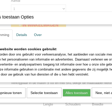
Aantal
 toestaan Opties
IN WINKELWAGEN
mming
Details
Over
Omschrijving
website worden cookies gebruikt
Awesome Since 1960 Limited Editio
rden door ons gebruikt voor verkeersanalyse, het aanbieden van sociale med
n het personaliseren van informatie en advertenties. Daarnaast verlenen we o
vertentie- en analysepartners toegang tot informatie over hoe u onze site gebru
e informatie gebruiken in combinatie met andere gegevens die zij mogelijk 
Dit geweldige shirt met ronde hals en korte mouwen. Materiaal 100%
door uw gebruik van hun diensten of die u hen hebt verstrekt.
Indien het shirt binnenstebuiten gewassen wordt zal u er nog langer 
Verkrijgbaar in de maten S tot en met 5XL bekijk de maattaabel hiero
maat u nodig heeft.
opnieuw tonen
Selectie toestaan
Alles toestaan
Nee, niet 
Maattabel
Lengte
Schouders
Breedte