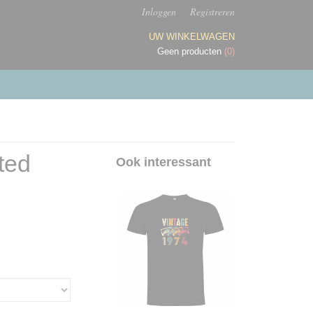
Inloggen
Registreren
UW WINKELWAGEN
Geen producten
(0)
ted
Ook interessant