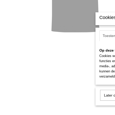
Cookies
Toeste
Op deze 
Cookies wo
functies e
media-, ad
kunnen dez
verzameld 
Later 