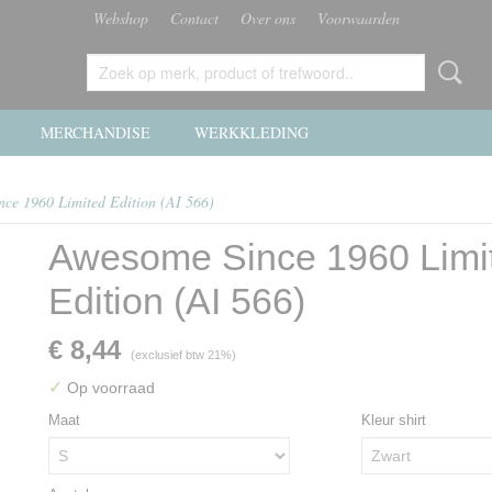
Webshop
Contact
Over ons
Voorwaarden
MERCHANDISE
WERKKLEDING
ce 1960 Limited Edition (AI 566)
Awesome Since 1960 Limi
Edition (AI 566)
€ 8,44
(exclusief btw 21%)
✓
Op voorraad
Maat
Kleur shirt