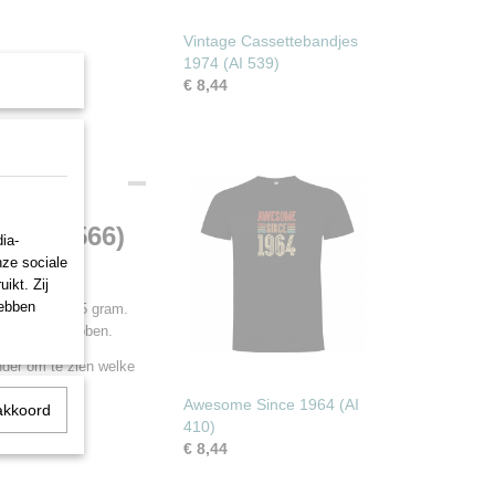
Vintage Cassettebandjes
1974 (AI 539)
€ 8,44
n (AI 566)
ia-
nze sociale
ikt. Zij
hebben
 katoen en 165 gram.
plezier van hebben.
nder om te zien welke
Awesome Since 1964 (AI
akkoord
410)
€ 8,44