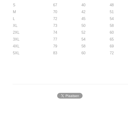
S
67
40
48
M
70
42
51
L
72
45
54
XL
73
50
58
2XL
74
52
60
3XL
77
54
65
4XL
79
58
69
5XL
83
60
72