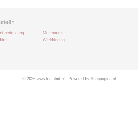
orieën
met bedrukking
Merchandise
hirts
Werkkleding
© 2026 www.foutshirt.nl - Powered by Shoppagina.nl