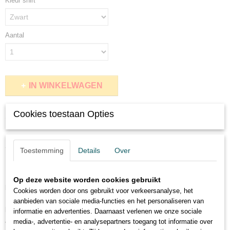
Kleur shirt
Aantal
IN WINKELWAGEN
Cookies toestaan Opties
Omschrijving
Awesome Since 1967 (AI 570)
Toestemming
Details
Over
Dit geweldige shirt met ronde hals en korte mouwen. Materiaal 100%
Op deze website worden cookies gebruikt
katoen en 165 gram.
Cookies worden door ons gebruikt voor verkeersanalyse, het
Indien het shirt binnenstebuiten gewassen wordt zal u er nog langer
aanbieden van sociale media-functies en het personaliseren van
plezier van hebben.
informatie en advertenties. Daarnaast verlenen we onze sociale
media-, advertentie- en analysepartners toegang tot informatie over
Verkrijgbaar in de maten S tot en met 5XL bekijk de maattaabel hieronder