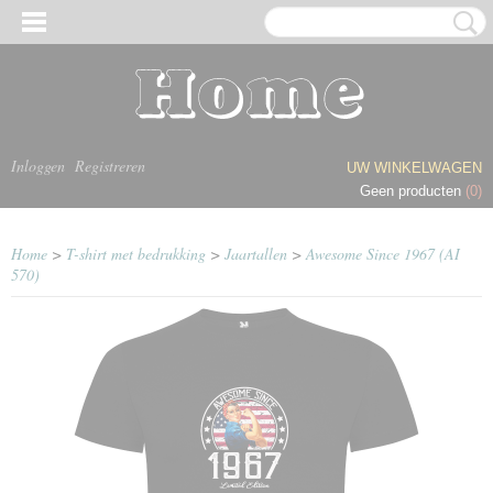
Inloggen
Registreren
UW WINKELWAGEN
Geen producten
(0)
Home
>
T-shirt met bedrukking
>
Jaartallen
>
Awesome Since 1967 (AI
570)