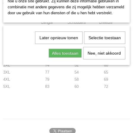
hoe u onze site gebruikt. Zij kunnen deze informatie gebruiken in
om te zien welke maat u nodig heeft.
combinatie met andere gegevens die zij mogelijk hebben verzameld
Maattabel
door uw gebruik van hun diensten of die u hen hebt verstrekt.
Lengte
Schouders
Breedte
S
67
40
48
Later opnieuw tonen
Selectie toestaan
M
70
42
51
L
72
45
54
Alles toestaan
Nee, niet akkoord
XL
73
50
58
2XL
74
52
60
3XL
77
54
65
4XL
79
58
69
5XL
83
60
72