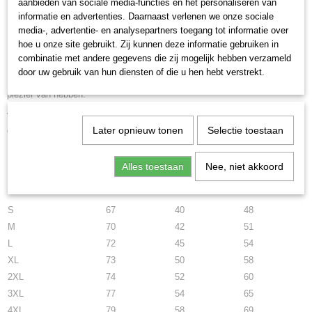
slagroom (AI 137)
aanbieden van sociale media-functies en het personaliseren van
informatie en advertenties. Daarnaast verlenen we onze sociale
media-, advertentie- en analysepartners toegang tot informatie over
hoe u onze site gebruikt. Zij kunnen deze informatie gebruiken in
Dit geweldige witte of zwarte shirt met ronde hals en korte mouwen is van
combinatie met andere gegevens die zij mogelijk hebben verzameld
100% katoen en 165 gram.
door uw gebruik van hun diensten of die u hen hebt verstrekt.
Indien het shirt binnenstebuiten gewassen wordt zal u er nog langer
plezier van hebben.
Verkrijgbaar in de maten S tot en met 5XL bekijk de maattaabel hieronder
Later opnieuw tonen
Selectie toestaan
om te zien welke maat u nodig heeft.
Maattabel
Alles toestaan
Nee, niet akkoord
Lengte
Schouders
Breedte
S
67
40
48
M
70
42
51
L
72
45
54
XL
73
50
58
2XL
74
52
60
3XL
77
54
65
4XL
79
58
69