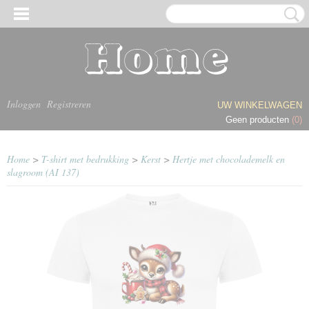
Inloggen
Registreren
UW WINKELWAGEN
Geen producten
(0)
Home
>
T-shirt met bedrukking
>
Kerst
>
Hertje met chocolademelk en
slagroom (AI 137)