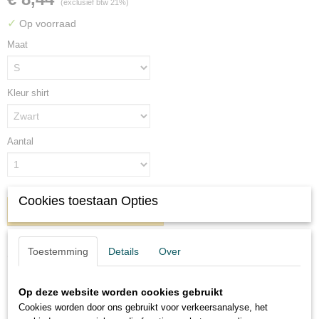
(exclusief btw 21%)
✓
Op voorraad
Maat
Kleur shirt
Aantal
Cookies toestaan Opties
IN WINKELWAGEN
Toestemming
Details
Over
Omschrijving
Hertje met chocolademelk en
Op deze website worden cookies gebruikt
Cookies worden door ons gebruikt voor verkeersanalyse, het