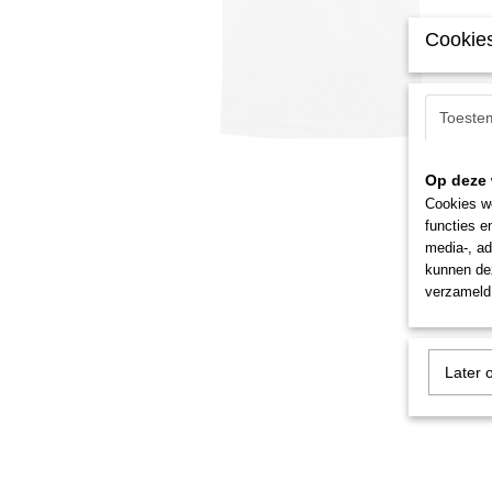
Cookies
Toeste
Op deze 
Cookies wo
functies e
media-, ad
kunnen dez
verzameld 
Later 