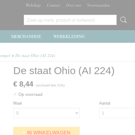
Webshop
Contact
Over ons
Voorwaarden
MERCHANDISE
WERKKLEDING
tempel
>
De staat Ohio (AI 224)
De staat Ohio (AI 224)
€ 8,44
(exclusief btw 21%)
✓
Op voorraad
Maat
Aantal
IN WINKELWAGEN