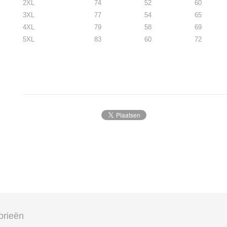
2XL
74
52
60
3XL
77
54
65
4XL
79
58
69
5XL
83
60
72
orieën