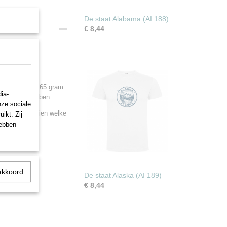
De staat Alabama (AI 188)
€ 8,44
0% katoen en 165 gram.
ia-
plezier van hebben.
nze sociale
ronder om te zien welke
ikt. Zij
hebben
akkoord
De staat Alaska (AI 189)
€ 8,44