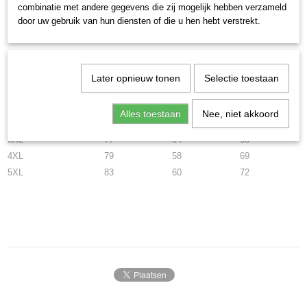
Maattabel
combinatie met andere gegevens die zij mogelijk hebben verzameld
door uw gebruik van hun diensten of die u hen hebt verstrekt.
Lengte
Schouders
Breedte
S
67
40
48
M
70
42
51
Later opnieuw tonen
Selectie toestaan
L
72
45
54
XL
73
50
58
Alles toestaan
Nee, niet akkoord
2XL
74
52
60
3XL
77
54
65
4XL
79
58
69
5XL
83
60
72