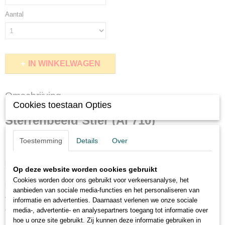
Aantal
IN WINKELWAGEN
Omschrijving
Cookies toestaan Opties
Sterrenbeeld Stier (AI 710)
Toestemming
Details
Over
Dit geweldige witte shirt met ronde hals en korte mouwen is van 100%
katoen en 165 gram.
Op deze website worden cookies gebruikt
Indien het shirt binnenstebuiten gewassen wordt zal u er nog langer
Cookies worden door ons gebruikt voor verkeersanalyse, het
plezier van hebben.
aanbieden van sociale media-functies en het personaliseren van
Verkrijgbaar in de maten S tot en met 5XL bekijk de maattaabel hieronder
informatie en advertenties. Daarnaast verlenen we onze sociale
om te zien welke maat u nodig heeft.
media-, advertentie- en analysepartners toegang tot informatie over
hoe u onze site gebruikt. Zij kunnen deze informatie gebruiken in