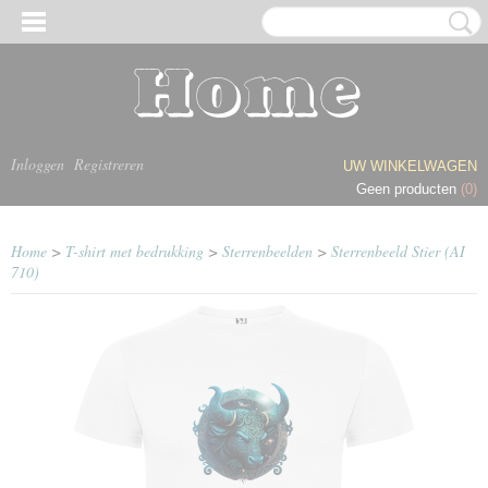
Inloggen
Registreren
UW WINKELWAGEN
Geen producten
(0)
Home
>
T-shirt met bedrukking
>
Sterrenbeelden
>
Sterrenbeeld Stier (AI
710)