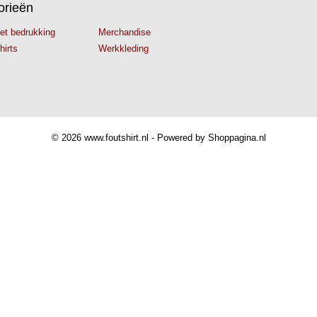
orieën
met bedrukking
Merchandise
hirts
Werkkleding
© 2026 www.foutshirt.nl - Powered by Shoppagina.nl